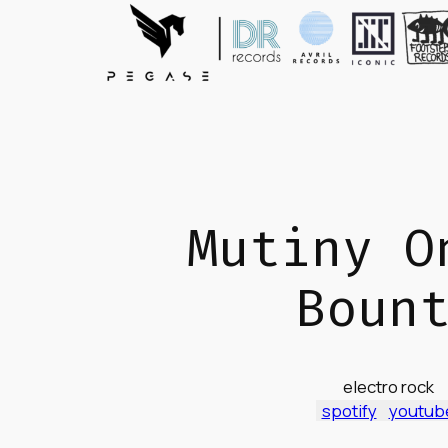
Mutiny O
Boun
electro rock
spotify
youtub