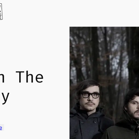
n The
ty
e