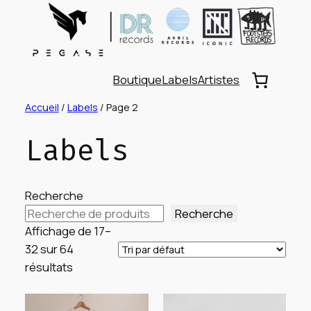
Aller
au
contenu
Boutique
Labels
Artistes
Accueil
/
Labels
/ Page 2
Labels
Recherche
Recherche
Affichage de 17–
32 sur 64
résultats