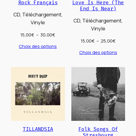
Rock Français
Love Is Here (The
End Is Near)
CD, Téléchargement,
CD, Téléchargement,
Vinyle
Vinyle
Plage
15,00
€
–
30,00
€
Plage
15,00
€
–
25,00
€
de
Choix des options
de
prix :
Choix des options
prix :
15,00€
15,00€
à
à
30,00€
25,00€
TILLANDSIA
Folk Songs Of
Strasbourg