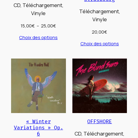
CD, Téléchargement,
Téléchargement,
Vinyle
Vinyle
Plage
15,00
€
–
25,00
€
20,00
€
de
Choix des options
prix :
Choix des options
15,00€
à
25,00€
« Winter
OFFSHORE
Variations » Op.
CD, Téléchargement,
6