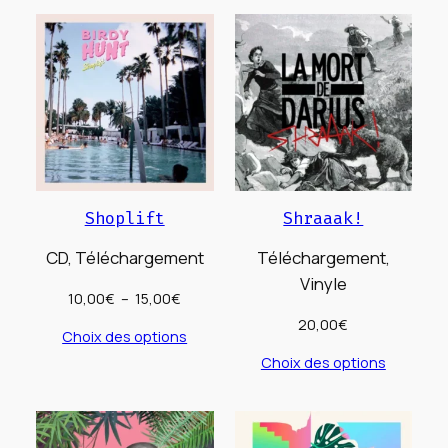
Shoplift
Shraaak!
CD, Téléchargement
Téléchargement,
Vinyle
Plage
10,00
€
–
15,00
€
de
20,00
€
Choix des options
prix :
Choix des options
10,00€
à
15,00€