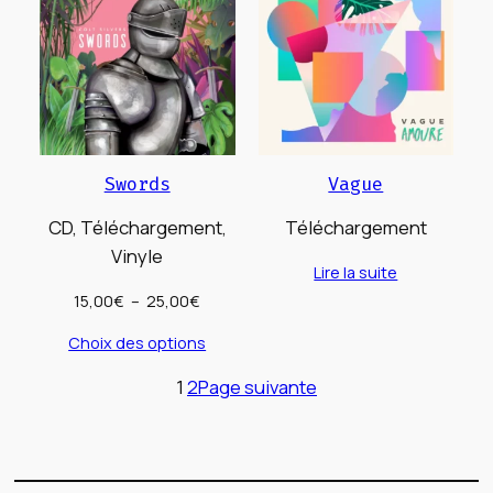
Swords
Vague
CD, Téléchargement,
Téléchargement
Vinyle
Lire la suite
Plage
15,00
€
–
25,00
€
de
Choix des options
prix :
15,00€
1
2
Page suivante
à
25,00€