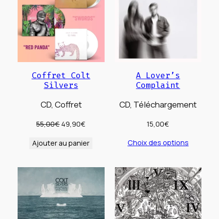
PROMOTION
Coffret Colt
A Lover’s
Silvers
Complaint
CD, Coffret
CD, Téléchargement
Le
Le
55,00
€
49,90
€
15,00
€
prix
prix
Choix des options
Ajouter au panier
initial
actuel
était :
est :
55,00€.
49,90€.