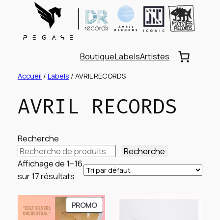
Aller
au
contenu
Boutique
Labels
Artistes
Accueil
/
Labels
/ AVRIL RECORDS
AVRIL RECORDS
Recherche
Recherche
Affichage de 1–16
sur 17 résultats
PRODUIT
PROMO
EN