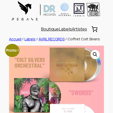
Aller
au
contenu
Boutique
Labels
Artistes
Accueil
/
Labels
/
AVRIL RECORDS
/ Coffret Colt Silvers
Promo !