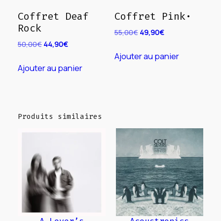
Coffret Deaf
Coffret Pink·
Rock
Le
Le
55,00
€
49,90
€
prix
prix
Le
Le
50,00
€
44,90
€
initial
actuel
prix
prix
Ajouter au panier
était :
est :
initial
actuel
Ajouter au panier
55,00€.
49,90€.
était :
est :
50,00€.
44,90€.
Produits similaires
A Lover’s
Acoustronics