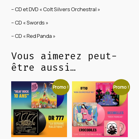
t
4
e
– CD et DVD « Colt Silvers Orchestral »
9
t
C
– CD « Swords »
:
,
o
5
9
– CD « Red Panda »
l
5
0
t
Vous aimerez peut-
S
,
€
i
être aussi…
0
.
l
0
v
e
Promo !
Promo !
€
r
.
s