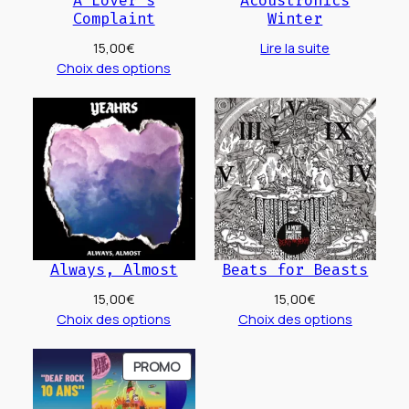
Complaint
Winter
15,00
€
Lire la suite
Choix des options
Always, Almost
Beats for Beasts
15,00
€
15,00
€
Choix des options
Choix des options
PRODUIT
PROMO
EN
PROMOTION