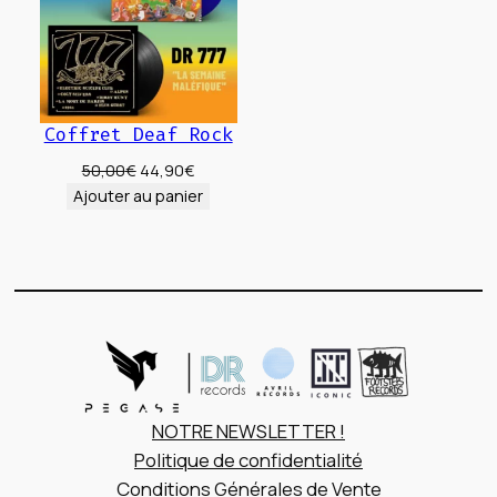
Coffret Deaf Rock
Le
Le
50,00
€
44,90
€
prix
prix
Ajouter au panier
initial
actuel
était :
est :
50,00€.
44,90€.
NOTRE NEWSLETTER !
Politique de confidentialité
Conditions Générales de Vente