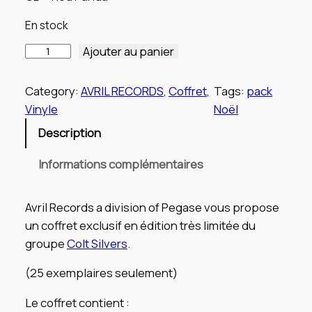
i
i
x
x
En stock
i
a
Ajouter au panier
q
u
n
c
a
Category:
AVRIL RECORDS
, 
Coffret
, 
Tags:
pack
i
t
n
Vinyle
Noël
t
u
t
Description
i
i
e
t
Informations complémentaires
a
l
é
l
e
d
Avril Records a division of Pegase vous propose
e
é
s
un coffret exclusif en édition très limitée du
C
t
t
groupe
Colt Silvers
.
o
a
f
(25 exemplaires seulement)
f
i
:
Le coffret contient :
r