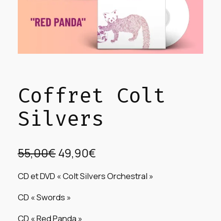
Coffret Colt
Silvers
L
L
55,00
€
49,90
€
e
e
CD et DVD « Colt Silvers Orchestral »
p
p
CD « Swords »
r
r
CD « Red Panda »