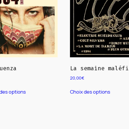
uenza
La semaine maléfi
20,00
€
Ce
Ce
des options
Choix des options
produit
produit
a
a
plusieurs
plusieur
variations.
variation
Les
Les