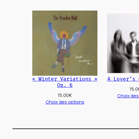
« Winter Variations »
A Lover’s 
Op. 6
15,0
15,00
€
Choix des
Choix des options