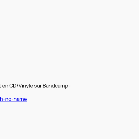
t
h
N
o
N
a
m
e
t en CD/Vinyle sur Bandcamp :
th-no-name