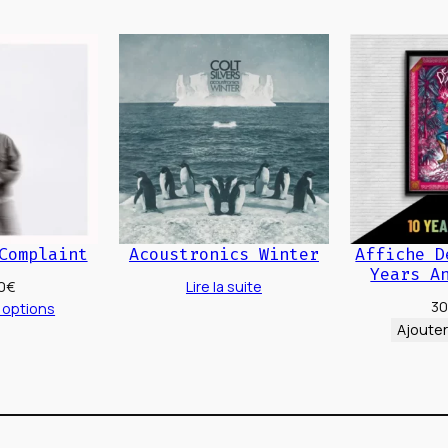
options
options
peuvent
peuven
être
être
choisies
choisies
sur
sur
la
la
page
page
du
du
produit
produit
Complaint
Acoustronics Winter
Affiche D
Years A
0
€
Lire la suite
30
 options
Ajouter