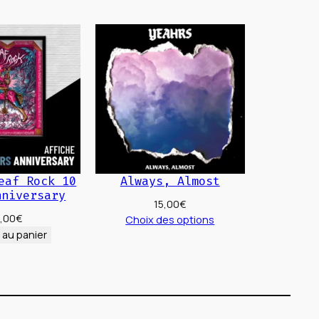
t
eaf Rock 10
Always, Almost
nniversary
15,00
€
,00
€
Choix des options
 au panier