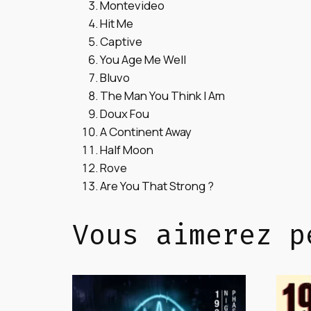
Montevideo
Hit Me
Captive
You Age Me Well
Bluvo
The Man You Think I Am
Doux Fou
A Continent Away
Half Moon
Rove
Are You That Strong ?
Vous aimerez p